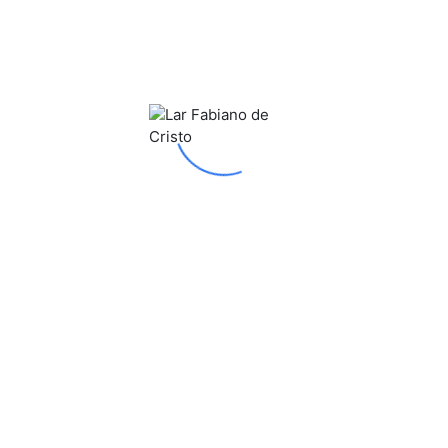
SAIBA MAIS
cação do Ser Integral (ESI)
Oficinas 
ia toda a ação socioeducativa do Lar Fabiano de
Estimulam e
o. Desenvolve-se a partir da visão holística do
jovens, adul
 dos fundamentos filosóficos da Obra,
cultural bras
ciando a assimilação dos valores universais
desenvolvim
ares para a convivência pacífica, alegre e
sensibilidad
osa.
SAIBA MAIS