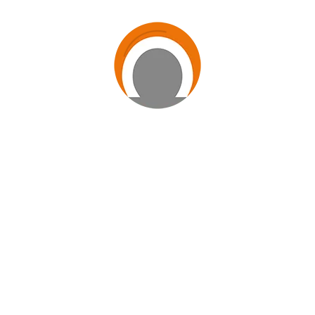
Caratecas da Casa de Clara de Assis, em Natal (RN), participam da
Copa LarFabiano de Cristo de Karate, realizada no município em
questão.
Caratecas da Casa de Clara de Assis, em Natal (RN), participam da
Copa LarFabiano de Cristo de Karate, realizada no município em
questão.
Pódios conquistados pela Casa de Odim de Araújo, em Bayeux (PB),