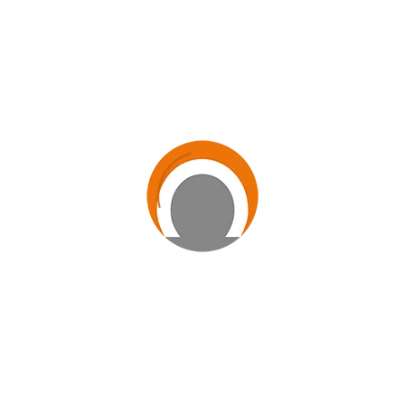
oportunidade de registrar experiências, exercitar o trabalho
em equipe e divulgar mensagens de paz.
— Além do vídeo imortalizar as ideias geradas pela
experiência feliz de produzirem tudo em equipe, os vídeos
também serão vistos por muitas outras pessoas, que se
sentirão tocadas pela sensibilidade de cada um, que
dedicou o seu tempo para levar a todos uma mensagem de
paz, solidariedade e fraternidade — conta Carlos Tenório.
Clique aqui
e faça o download do regulamento.
Clube de Mídia
Veja outras notícias: