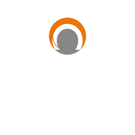
Encontro intergeracional entre a Casa de Francisco de Assis, em Nova
Iguaçu (RJ), e a Casa de Marechal Mattos, em Queimados (RJ) (Foto
de Maria Helena Soares).
Atividade intergeracional no Polo Lar de Cáritas, em Jaboatão dos
Guararapes (PE).
Casa de Timóteo, em Boa Vista (RR), realiza manhã de bem-estar para
as pessoas idosas atendidas na Unidade (Foto de Alexsandra
Thomas).
Casa de Vovó Aída, em São Gabriel do Oeste (MS), realiza visita ao
Aquário do Pantanal, em Campo Grande (MS).
Casa de Renato, em Nova Iguaçu (RJ), realiza atividade com as