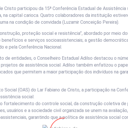
de Cristo participou da 15ª Conferência Estadual de Assistência 
 na capital carioca. Quatro colaboradores da instituição estiv
 uma na condição de convidada (Luzamir Conceição Pereira).
nstrução, proteção social e resistência”, abordado por meio dos
benefícios e serviços socioassistenciais; a gestão democrática 
o e pela Conferência Nacional.
 de entidades, o Conselheiro Estadual Adilso destacou o númer
 projetos de assistência social. Adilso também enfatizou o pa
cados que permitem a maior participação dos indivíduos na garan
ocial (OAS) do Lar Fabiano de Cristo, a participação na Confer
ssistência social:
 o fortalecimento do controle social, da construção coletiva de 
, usuários e a sociedade civil organizada se unem na avaliação
ssistenciais, garantindo que a política de assistência social 