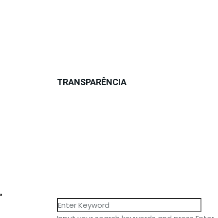
CAPEMISA CAPITALIZAÇÃO
ASSOCIAÇÃO CLUBE SALUTAR
FUCAP
PORTAL DE PRIVACIDADE
TRANSPARÊNCIA
ESTATUTO DO LAR FABIANO DE CRISTO
PORTAL DA TRANSPARÊNCIA
RELATÓRIOS
Facebook
X-twitter
Instagram
Youtube
Linkedi
© 2026 – Todos os direitos estão reservados 