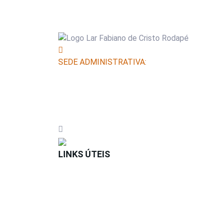
SEDE ADMINISTRATIVA:
Av. Marechal Floriano, nº 19
Terceiro andar
Centro - Rio de Janeiro (RJ)
CEP: 20080-003
(21) 3506-3600 | 3506-3699
LINKS ÚTEIS
CONTRIBUA COM O LFC
CAPEMISA INSTITUTO DE AÇÃO SOCIAL
CAPEMISA SEGURADORA DE VIDA E PREVIDÊ