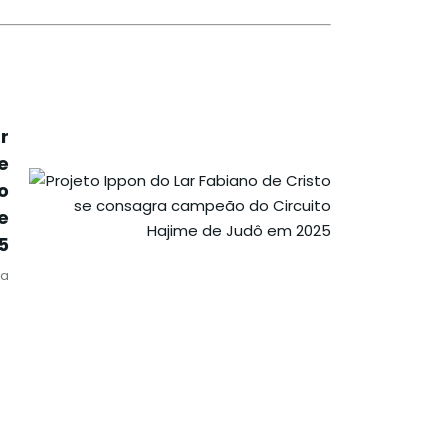
r
e
o
e
5
ia