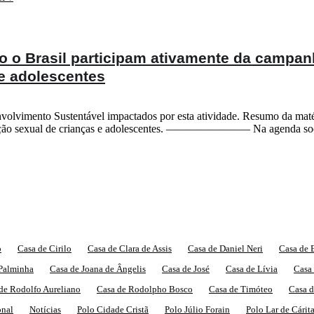
o o Brasil participam ativamente da campan
 e adolescentes
olvimento Sustentável impactados por esta atividade. Resumo da matér
loração sexual de crianças e adolescentes. ———————– Na agenda soci
o
Casa de Cirilo
Casa de Clara de Assis
Casa de Daniel Neri
Casa de 
 Palminha
Casa de Joana de Ângelis
Casa de José
Casa de Lívia
Casa
de Rodolfo Aureliano
Casa de Rodolpho Bosco
Casa de Timóteo
Casa d
onal
Notícias
Polo Cidade Cristã
Polo Júlio Forain
Polo Lar de Cárit