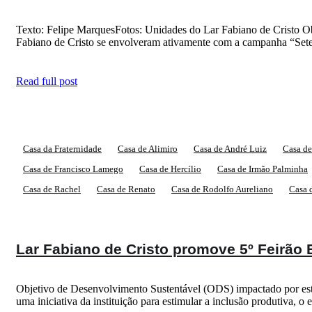
Texto: Felipe MarquesFotos: Unidades do Lar Fabiano de Cristo O
Fabiano de Cristo se envolveram ativamente com a campanha “Setem
Read full post
Casa da Fraternidade
Casa de Alimiro
Casa de André Luiz
Casa de
Casa de Francisco Lamego
Casa de Hercílio
Casa de Irmão Palminha
Casa de Rachel
Casa de Renato
Casa de Rodolfo Aureliano
Casa 
Lar Fabiano de Cristo promove 5º Feirão 
Objetivo de Desenvolvimento Sustentável (ODS) impactado por esta 
uma iniciativa da instituição para estimular a inclusão produtiva,