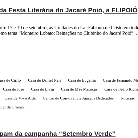
 da Festa Literária do Jacaré Poió, a FLIPOIÓ
re 15 e 19 de setembro, as Unidades do Lar Fabiano de Cristo em todo 
omo tema “Monteiro Lobato: Reinações no Clubinho do Jacaré Poió”,
asa de Cirilo
Casa de Daniel Neri
Casa de Eugênia
Casa de Fernando M
Casa de José
Casa de Lívia
Casa de Mãe Marocas
Casa de Pedro Rich
Casa de Vovó Aída
Centro de Convivência Amigos Dedicados
Notícias
 Lar da Criança
icipam da campanha “Setembro Verde”