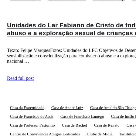
Unidades do Lar Fabiano de Cristo de tod
abuso e a exploração sexual de crianças
Texto: Felipe MarquesFotos: Unidades do LFC Objetivos de Desenv
sensibilização e conscientização para combater o abuso e a exp
nacional …
Read full post
Casa da Fraternidade
Casa de André Luiz
Casa de Arnaldo São Thiag
Casa de Francisco de Assis
Casa de Francisco Lamego
Casa de Irmão
Casa de Professor Pastorino
Casa de Rachel
Casa de Renato
Casa 
Centro de Convivência Amigos Dedicados
Clube de Mídia
Institutci