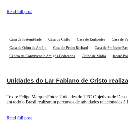
Read full post
Casa da Fraternidade
Casa de Cirilo
Casa de Eurípedes
Casa de F
Casa de Odim de Araújo
Casa de Pedro Richard
Casa de Professor Pas
Centro de Convivência Amigos Dedicados
Clube de Mídia
Jacaré Po
Unidades do Lar Fabiano de Cristo reali
Texto: Felipe MarquesFotos: Unidades do LFC Objetivos de Desenvo
em todo o Brasil realizaram percursos de atividades relacionad
Read full post