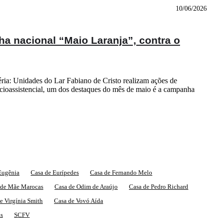
10/06/2026
ha nacional “Maio Laranja”, contra o
ia: Unidades do Lar Fabiano de Cristo realizam ações de
oassistencial, um dos destaques do mês de maio é a campanha
Eugênia
Casa de Eurípedes
Casa de Fernando Melo
 de Mãe Marocas
Casa de Odim de Araújo
Casa de Pedro Richard
e Virgínia Smith
Casa de Vovó Aída
as
SCFV