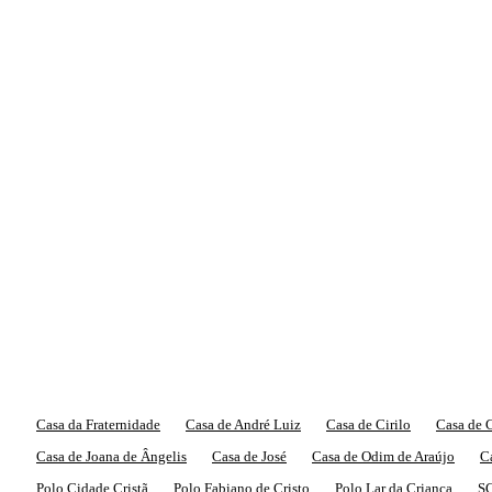
Casa da Fraternidade
Casa de André Luiz
Casa de Cirilo
Casa de C
Casa de Joana de Ângelis
Casa de José
Casa de Odim de Araújo
Ca
Polo Cidade Cristã
Polo Fabiano de Cristo
Polo Lar da Criança
S