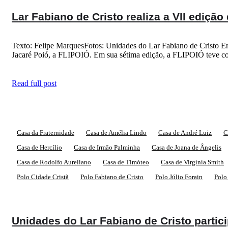
Lar Fabiano de Cristo realiza a VII edição
Texto: Felipe MarquesFotos: Unidades do Lar Fabiano de Cristo Ent
Jacaré Poió, a FLIPOIÓ. Em sua sétima edição, a FLIPOIÓ teve c
Read full post
Casa da Fraternidade
Casa de Amélia Lindo
Casa de André Luiz
C
Casa de Hercílio
Casa de Irmão Palminha
Casa de Joana de Ângelis
Casa de Rodolfo Aureliano
Casa de Timóteo
Casa de Virgínia Smith
Polo Cidade Cristã
Polo Fabiano de Cristo
Polo Júlio Forain
Polo
Unidades do Lar Fabiano de Cristo part