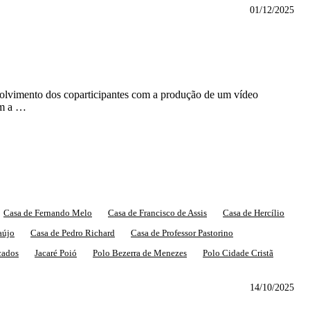
01/12/2025
olvimento dos coparticipantes com a produção de um vídeo
em a …
Casa de Fernando Melo
Casa de Francisco de Assis
Casa de Hercílio
aújo
Casa de Pedro Richard
Casa de Professor Pastorino
cados
Jacaré Poió
Polo Bezerra de Menezes
Polo Cidade Cristã
14/10/2025