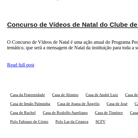
Concurso de Vídeos de Natal do Clube de 
O Concurso de Vídeos de Natal é uma ação anual do Programa Peda
temático, que será a mensagem de Natal da instituição para toda a 
Read full post
Casa da Fraternidade
Casa de Alimiro
Casa de André Luiz
Casa de
Casa de Irmão Palminha
Casa de Joana de Ângelis
Casa de José
C
Casa de Rachel
Casa de Rodolfo Aureliano
Casa de Timóteo
Casa
Polo Fabiano de Cristo
Polo Lar da Criança
SCFV