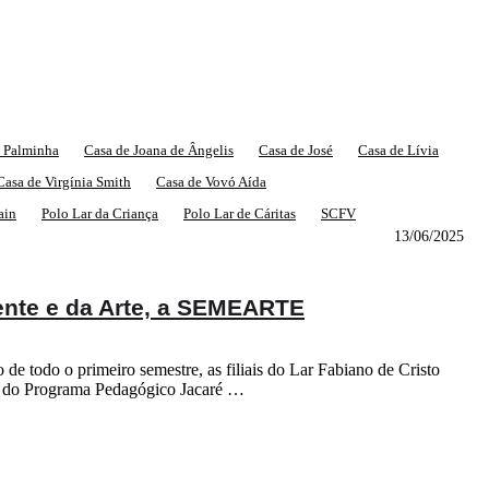
o Palminha
Casa de Joana de Ângelis
Casa de José
Casa de Lívia
Casa de Virgínia Smith
Casa de Vovó Aída
ain
Polo Lar da Criança
Polo Lar de Cáritas
SCFV
13/06/2025
ente e da Arte, a SEMEARTE
 todo o primeiro semestre, as filiais do Lar Fabiano de Cristo
a do Programa Pedagógico Jacaré …