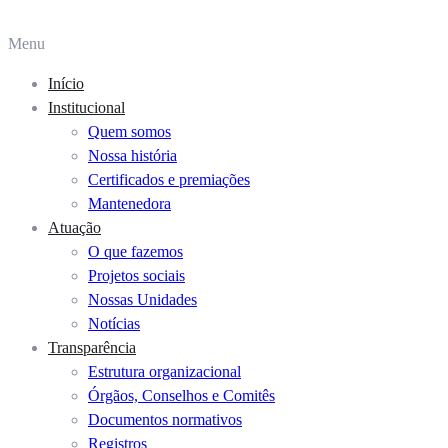
o
conteúdo
Menu
Início
Institucional
Quem somos
Nossa história
Certificados e premiações
Mantenedora
Atuação
O que fazemos
Projetos sociais
Nossas Unidades
Notícias
Transparência
Estrutura organizacional
Órgãos, Conselhos e Comitês
Documentos normativos
Registros