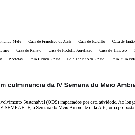
ernando Melo
Casa de Francisco de Assis
Casa de Hercílio
Casa de Irmã
torino
Casa de Renato
Casa de Rodolfo Aureliano
Casa de Timóteo
ió
Notícias
Polo Cidade Cristã
Polo Fabiano de Cristo
Polo Júlio For
zam culminância da IV Semana do Meio Ambi
lvimento Sustentável (ODS) impactados por esta atividade. Ao longo de
as à IV SEMEARTE, a Semana do Meio Ambiente e da Arte, uma propost