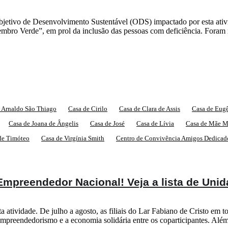
bjetivo de Desenvolvimento Sustentável (ODS) impactado por esta ativ
bro Verde”, em prol da inclusão das pessoas com deficiência. Foram r
 Arnaldo São Thiago
Casa de Cirilo
Casa de Clara de Assis
Casa de Eug
Casa de Joana de Ângelis
Casa de José
Casa de Lívia
Casa de Mãe M
de Timóteo
Casa de Virgínia Smith
Centro de Convivência Amigos Dedicad
Empreendedor Nacional! Veja a lista de Unid
atividade. De julho a agosto, as filiais do Lar Fabiano de Cristo em 
 o empreendedorismo e a economia solidária entre os coparticipantes. Al