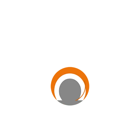
Polo Bezerra de Menezes
Polo Cidade Cristã
Polo Fabiano de Cristo
Polo Lar da Criança
SCFV
14/10/2025
Lar Fabiano de Cristo realiza a VII
edição da Festa Literária do Jacaré
Poió, a FLIPOIÓ
Texto: Felipe MarquesFotos: Unidades do Lar
Fabiano de Cristo Entre 15 e 19 de setembro, as
Unidades do Lar Fabiano de Cristo em todo o
Brasil realizaram eventos de culminância da Festa
Literária do Jacaré Poió, a FLIPOIÓ. Em sua sétima
edição, a FLIPOIÓ teve como tema “Monteiro
Lobato: Reinações no Clubinho do Jacaré Poió”, …
Read full post